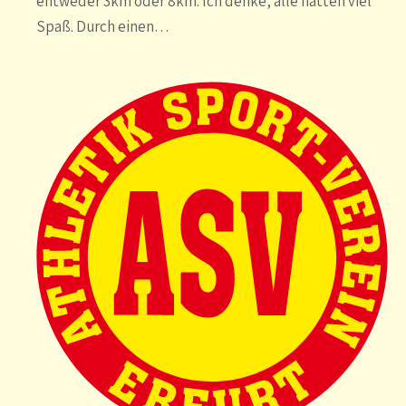
entweder 3km oder 8km. Ich denke, alle hatten viel
Spaß. Durch einen…