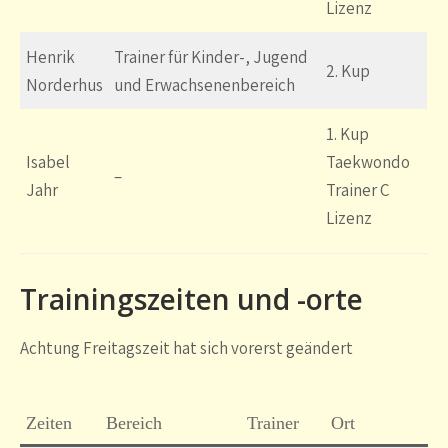
Lizenz
Henrik
Trainer für Kinder-, Jugend
2. Kup
Norderhus
und Erwachsenenbereich
1. Kup
Isabel
Taekwondo
–
Jahr
Trainer C
Lizenz
Trainingszeiten und -orte
Achtung Freitagszeit hat sich vorerst geändert
Zeiten
Bereich
Trainer
Ort