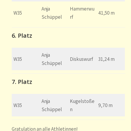
Anja
Hammerwu
W35
41,50 m
Schüppel
rf
6. Platz
Anja
W35
Diskuswurf
31,24 m
Schüppel
7. Platz
Anja
Kugelstoße
W35
9,70 m
Schüppel
n
Gratulation an alle Athletinnen!