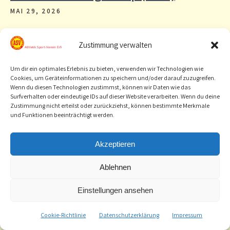
MAI 29, 2026
Zustimmung verwalten
Um dir ein optimales Erlebnis zu bieten, verwenden wir Technologien wie
Cookies, um Geräteinformationen zu speichern und/oder darauf zuzugreifen.
Wenn du diesen Technologien zustimmst, können wir Daten wie das
Surfverhalten oder eindeutige IDs auf dieser Website verarbeiten. Wenn du deine
Zustimmung nicht erteilst oder zurückziehst, können bestimmte Merkmale
und Funktionen beeinträchtigt werden.
260530_Kugelcup_Ergebnisliste
Herunterladen
Noch mehr Informationen gibt es hier
Akzeptieren
https://www.kugel-cup.de
Ablehnen
30.05.26
Einstellungen ansehen
14.00-18.00
Neustädt – Gerstungen
Cookie-Richtlinie
Datenschutzerklärung
Impressum
27.05.26 online Meldung über LADV.de, oder