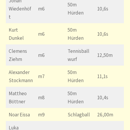
Jonah
50m
Wiedenhöf
m6
10,6s
Hürden
t
Kurt
50m
m6
10,6s
Dunkel
Hürden
Clemens
Tennisball
m6
12,50m
Ziehm
wurf
Alexander
50m
m7
11,1s
Stockmann
Hürden
Mattheo
50m
m8
10,4s
Böttner
Hürden
Noar Eissa
m9
Schlagball
26,00m
Luka