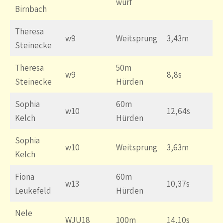
wurf
Birnbach
Theresa
w9
Weitsprung
3,43m
Steinecke
Theresa
50m
w9
8,8s
Steinecke
Hürden
Sophia
60m
w10
12,64s
Kelch
Hürden
Sophia
w10
Weitsprung
3,63m
Kelch
Fiona
60m
w13
10,37s
Leukefeld
Hürden
Nele
WJU18
100m
14,10s