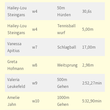
Hailey-Lou
50m
w4
30,6s
Steingans
Hürden
Hailey-Lou
Tennisball
w4
5,00m
Steingans
wurf
Vanessa
w7
Schlagball
17,00m
Apitius
Greta
w8
Weitsprung
2,98m
Hofmann
Valeria
500m
w9
2:52,27min
Leukefeld
Gehen
Amelie
1000m
w10
5:32,90min
Jahn
Gehen