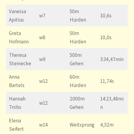
Vanessa
50m
w7
10,6s
Apitius
Hürden
Greta
50m
w8
10,0s
Hofmann
Hürden
Theresa
500m
w9
3:34,47min
Steinecke
Gehen
Anna
60m
w12
11,74s
Bartels
Hürden
Hannah
2000m
14:23,48mi
w12
Tröbs
Gehen
n
Elena
w14
Weitsprung
4,52m
Seifert