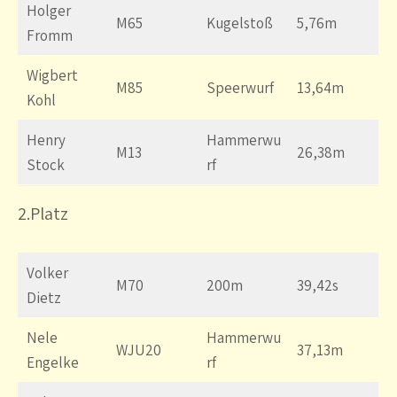
Holger
M65
Kugelstoß
5,76m
Fromm
Wigbert
M85
Speerwurf
13,64m
Kohl
Henry
Hammerwu
M13
26,38m
Stock
rf
2.Platz
Volker
M70
200m
39,42s
Dietz
Nele
Hammerwu
WJU20
37,13m
Engelke
rf