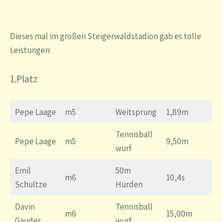
Dieses mal im großen Steigerwaldstadion gab es tolle
Leistungen:
1.Platz
Pepe Laage
m5
Weitsprung
1,89m
Tennisball
Pepe Laage
m5
9,50m
wurf
Emil
50m
m6
10,4s
Schultze
Hürden
Davin
Tennisball
m6
15,00m
Gauder
wurf