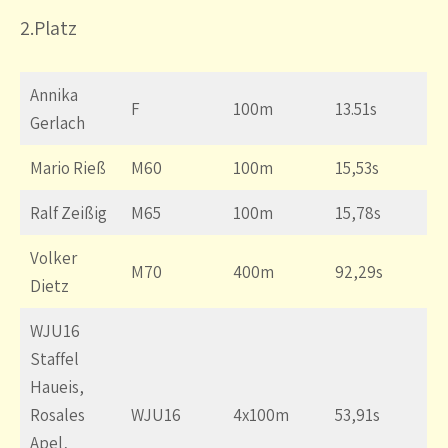
2.Platz
Annika
F
100m
13.51s
Gerlach
Mario Rieß
M60
100m
15,53s
Ralf Zeißig
M65
100m
15,78s
Volker
M70
400m
92,29s
Dietz
WJU16
Staffel
Haueis,
Rosales
WJU16
4x100m
53,91s
Apel,