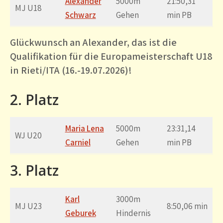
Alexander
5000m
21:50,31
MJ U18
Schwarz
Gehen
min PB
Glückwunsch an Alexander, das ist die
Qualifikation für die Europameisterschaft U18
in Rieti/ITA (16.-19.07.2026)!
2. Platz
Maria Lena
5000m
23:31,14
WJ U20
Carniel
Gehen
min PB
3. Platz
Karl
3000m
MJ U23
8:50,06 min
Geburek
Hindernis