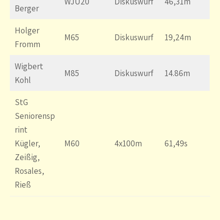
WJU20
Diskuswurf
46,31m
Berger
Holger
M65
Diskuswurf
19,24m
Fromm
Wigbert
M85
Diskuswurf
14.86m
Kohl
StG
Seniorensp
rint
Kügler,
M60
4x100m
61,49s
Zeißig,
Rosales,
Rieß