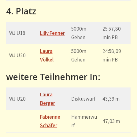
4. Platz
5000m
25:57,80
WJ U18
Lilly Fenner
Gehen
min PB
Laura
5000m
24:58,09
WJ U20
Völkel
Gehen
min PB
weitere Teilnehmer In:
Laura
WJ U20
Diskuswurf
43,39 m
Berger
Fabienne
Hammerwu
47,03 m
Schäfer
rf