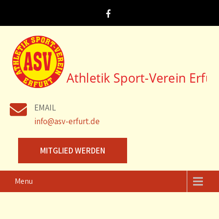
Skip
to
content
ASV Erfurt e.V.
Webseite des Athletik Sport-Verein Erfurt e.V.
EMAIL
info@asv-erfurt.de
MITGLIED WERDEN
Menu