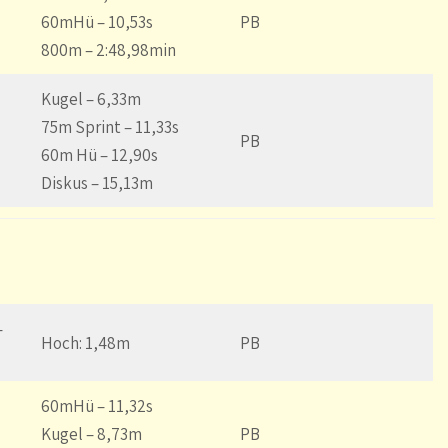
60mHü – 10,53s
PB
800m – 2:48,98min
Kugel – 6,33m
75m Sprint – 11,33s
PB
60m Hü – 12,90s
Diskus – 15,13m
–
Hoch: 1,48m
PB
60mHü – 11,32s
Kugel – 8,73m
PB