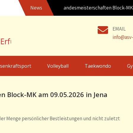
Ergebnisse Landesmeisterschaften Block-MK am 
News
EMAIL
info@asv-
senkraftsport
Volleyball
Taekwondo
Gy
n Block-MK am 09.05.2026 in Jena
der Menge persönlicher Bestleistungen und nicht zuletzt