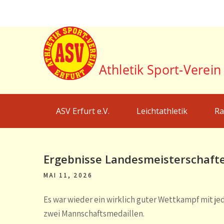
Skip
to
content
ASV Erfurt e.V.
Webseite des Athletik Sport-Verein Erfurt e.V.
ASV Erfurt e.V.
Leichtathletik
Ra
Ergebnisse Landesmeisterschafte
MAI 11, 2026
Es war wieder ein wirklich guter Wettkampf mit je
zwei Mannschaftsmedaillen.