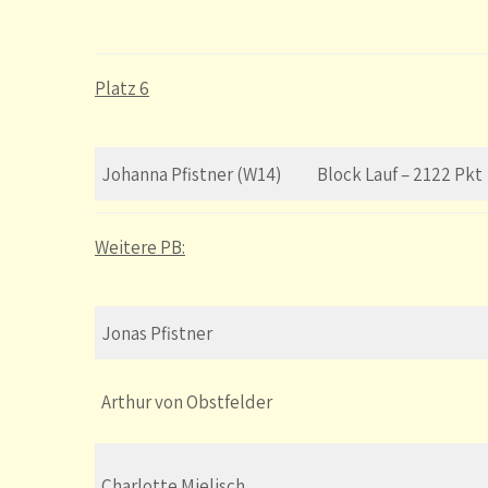
Platz 6
Johanna Pfistner (W14)
Block Lauf – 2122 Pkt
Weitere PB:
Jonas Pfistner
Arthur von Obstfelder
Charlotte Mielisch