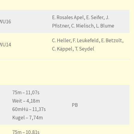
E. Rosales Apel, E. Seifer, J.
 WU16
Pfistner, C. Mielisch, L. Blume
C. Heller, F. Leukefeld, E. Betzolt,
 WU14
C. Käppel, T. Seydel
75m – 11,07s
Weit – 4,18m
PB
60mHü – 11,37s
Kugel – 7,74m
75m – 10,81s