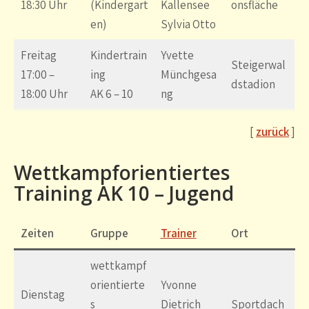
18:30 Uhr
(Kindergart
Kallensee
onsfläche
en)
Sylvia Otto
Freitag
Kindertrain
Yvette
Steigerwal
17:00 –
ing
Münchgesa
dstadion
18:00 Uhr
AK 6 – 10
ng
[
zurück
]
Wettkampforientiertes
Training AK 10 – Jugend
Zeiten
Gruppe
Trainer
Ort
wettkampf
orientierte
Yvonne
Dienstag
s
Dietrich
Sportdach