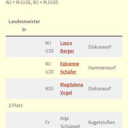
WJ + MJU16, WJ + MJU20
Landesmeister
In
WJ
Laura
43
Diskuswurf
U20
Berger
m
WJ
Fabienne
47
Hammerwurf
U20
Schäfer
m
Magdalena
37
W15
Diskuswurf
Vogel
m
2.Platz
Anja
10
Fr
Kugelstoßen
Schüppel
m