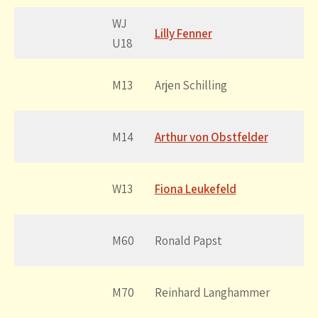
WJ
Lilly Fenner
U18
M13
Arjen Schilling
M14
Arthur von Obstfelder
W13
Fiona Leukefeld
M60
Ronald Papst
M70
Reinhard Langhammer