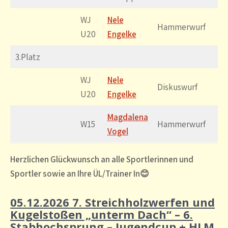
WJ
Nele
36
Hammerwurf
U20
Engelke
m
3.Platz
WJ
Nele
23
Diskuswurf
U20
Engelke
m
Magdalena
34
W15
Hammerwurf
Vogel
m
Herzlichen Glückwunsch an alle Sportlerinnen und
Sportler sowie an Ihre ÜL/Trainer In😊
05.12.2026 7. Streichholzwerfen und
Kugelstoßen „unterm Dach“ – 6.
Stabhochsprung – Jugendcup + HLM