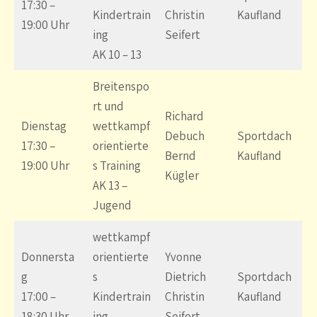
17:30 –
Kindertrain
Christin
Kaufland
19:00 Uhr
ing
Seifert
AK 10 – 13
Breitenspo
rt und
Richard
Dienstag
wettkampf
Debuch
Sportdach
17:30 –
orientierte
Bernd
Kaufland
19:00 Uhr
s Training
Kügler
AK 13 –
Jugend
wettkampf
Donnersta
orientierte
Yvonne
g
s
Dietrich
Sportdach
17:00 –
Kindertrain
Christin
Kaufland
18:30 Uhr
ing
Seifert