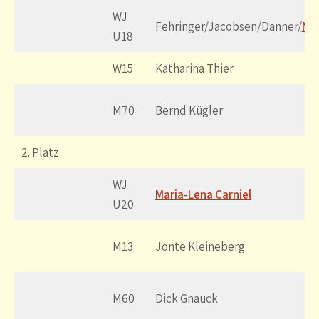
WJ
Fehringer/Jacobsen/Danner/
Mie
U18
W15
Katharina Thier
M70
Bernd Kügler
2. Platz
WJ
Maria-Lena Carniel
U20
M13
Jonte Kleineberg
M60
Dick Gnauck