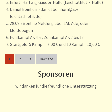
Erfurt, Hartwig-Gauder-Halle (Leichtathletik-Halle)
Daniel Beinhorn (daniel.beinhorn@asv-
leichtathletik.de)
28.08.26 online Meldung über LADV.de, oder
Meldebogen
Fünfkampf AK 4-6, Zehnkampf AK 7 bis 13
Startgeld: 5 Kampf – 7,00 € und 10 Kampf – 10,00 €
Seitennummerierung
1
2
3
Nächste
der
Beiträge
Sponsoren
wir danken für die freundliche Unterstützung