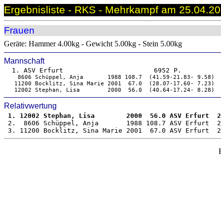
Ergebnisliste - RKS - Mehrkampf am 25.04.202
Frauen
Geräte: Hammer 4.00kg - Gewicht 5.00kg - Stein 5.00kg
Mannschaft
  1. ASV Erfurt                       6952 P.
    8606 Schüppel, Anja       1988 108.7  (41.59-21.83- 9.58) 
   11200 Bocklitz, Sina Marie 2001  67.0  (28.07-17.60- 7.23) 
   12002 Stephan, Lisa        2000  56.0  (40.64-17.24- 8.28) 
Relativwertung
 1. 12002 Stephan, Lisa        2000  56.0 ASV Erfurt  2

 2.  8606 Schüppel, Anja       1988 108.7 ASV Erfurt  2
 3. 11200 Bocklitz, Sina Marie 2001  67.0 ASV Erfurt  2