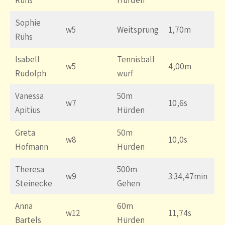
Sophie
w5
Weitsprung
1,70m
Rühs
Isabell
Tennisball
w5
4,00m
Rudolph
wurf
Vanessa
50m
w7
10,6s
Apitius
Hürden
Greta
50m
w8
10,0s
Hofmann
Hürden
Theresa
500m
w9
3:34,47min
Steinecke
Gehen
Anna
60m
w12
11,74s
Bartels
Hürden