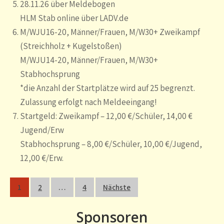
28.11.26 über Meldebogen
HLM Stab online über LADV.de
M/WJU16-20, Männer/Frauen, M/W30+ Zweikampf
(Streichholz + Kugelstoßen)
M/WJU14-20, Männer/Frauen, M/W30+
Stabhochsprung
*die Anzahl der Startplätze wird auf 25 begrenzt.
Zulassung erfolgt nach Meldeeingang!
Startgeld: Zweikampf – 12,00 €/Schüler, 14,00 €
Jugend/Erw
Stabhochsprung – 8,00 €/Schüler, 10,00 €/Jugend,
12,00 €/Erw.
Seitennummerierung
1
2
…
4
Nächste
der
Beiträge
Sponsoren