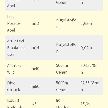
Gehen
n
Apel
Luka
Kugelstoße
Rosales
m13
7,68m
n
Apel
Artur Levi
Kugelstoße
Frankenhä
m14
9,02m
n
user
Andreas
5000m
30:12,78mi
m40
Wild
Gehen
n
Dick
5000m
32:55,65mi
m60
Gnauck
Gehen
n
Isabell
50m
w5
15,0s
Rudolph
Hürden