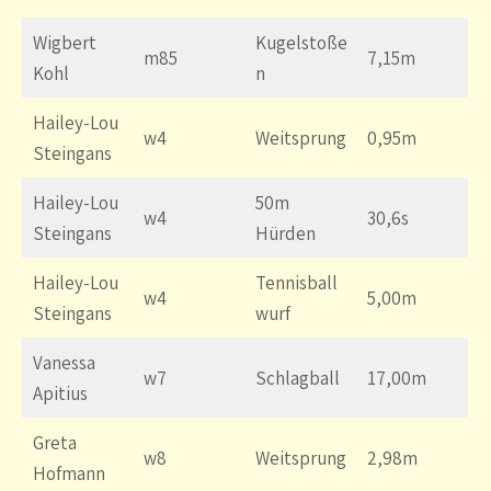
Wigbert
Kugelstoße
m85
7,15m
Kohl
n
Hailey-Lou
w4
Weitsprung
0,95m
Steingans
Hailey-Lou
50m
w4
30,6s
Steingans
Hürden
Hailey-Lou
Tennisball
w4
5,00m
Steingans
wurf
Vanessa
w7
Schlagball
17,00m
Apitius
Greta
w8
Weitsprung
2,98m
Hofmann