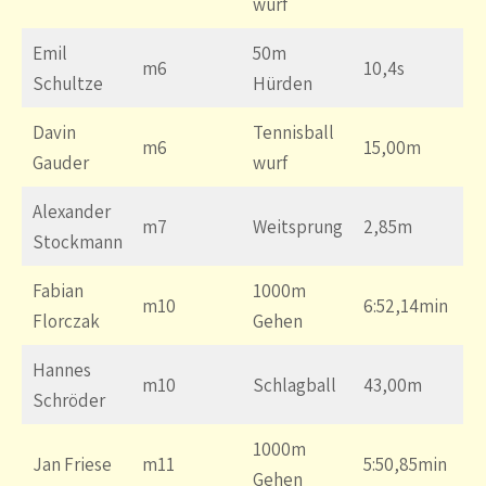
wurf
Emil
50m
m6
10,4s
Schultze
Hürden
Davin
Tennisball
m6
15,00m
Gauder
wurf
Alexander
m7
Weitsprung
2,85m
Stockmann
Fabian
1000m
m10
6:52,14min
Florczak
Gehen
Hannes
m10
Schlagball
43,00m
Schröder
1000m
Jan Friese
m11
5:50,85min
Gehen