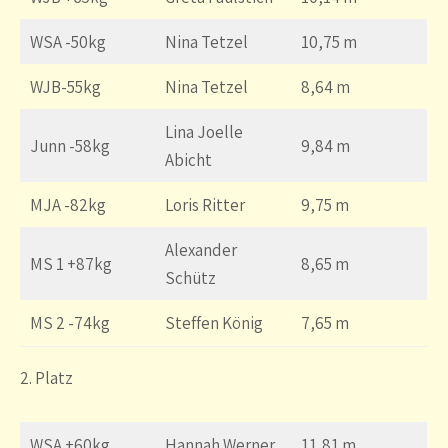
WSA -50kg
Nina Tetzel
10,75 m
WJB-55kg
Nina Tetzel
8,64 m
Lina Joelle
Junn -58kg
9,84 m
Abicht
MJA -82kg
Loris Ritter
9,75 m
Alexander
MS 1 +87kg
8,65 m
Schütz
MS 2 -74kg
Steffen König
7,65 m
2. Platz
WSA +60kg
Hannah Werner
11,81 m