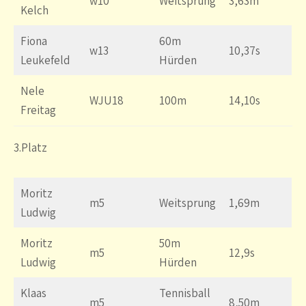
w10
Weitsprung
3,63m
Kelch
Fiona
60m
w13
10,37s
Leukefeld
Hürden
Nele
WJU18
100m
14,10s
Freitag
3.Platz
Moritz
m5
Weitsprung
1,69m
Ludwig
Moritz
50m
m5
12,9s
Ludwig
Hürden
Klaas
Tennisball
m5
8,50m