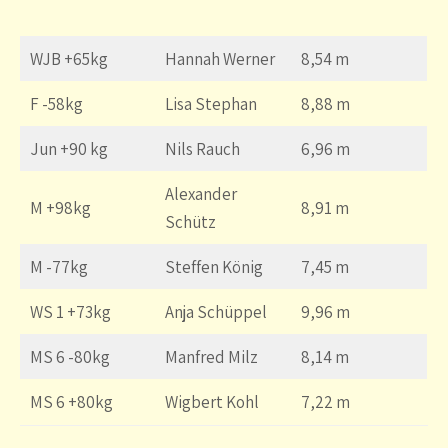
WJB +65kg
Hannah Werner
8,54 m
F -58kg
Lisa Stephan
8,88 m
Jun +90 kg
Nils Rauch
6,96 m
Alexander
M +98kg
8,91 m
Schütz
M -77kg
Steffen König
7,45 m
WS 1 +73kg
Anja Schüppel
9,96 m
MS 6 -80kg
Manfred Milz
8,14 m
MS 6 +80kg
Wigbert Kohl
7,22 m