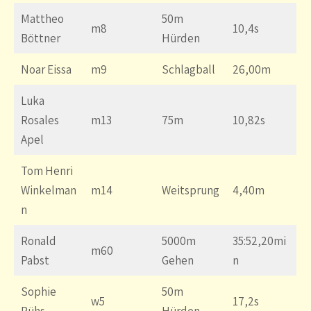
Mattheo
50m
m8
10,4s
Böttner
Hürden
Noar Eissa
m9
Schlagball
26,00m
Luka
Rosales
m13
75m
10,82s
Apel
Tom Henri
Winkelman
m14
Weitsprung
4,40m
n
Ronald
5000m
35:52,20mi
m60
Pabst
Gehen
n
Sophie
50m
w5
17,2s
Rühs
Hürden