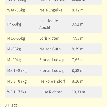
WJA -68kg
Nele Engelke
8,72 m
Lina Joelle
Fr -58kg
9,52 m
Abicht
MJA -85kg
Loris Ritter
7,95 m
M -98kg
Nelson Guth
8,39 m
M -90kg
Florian Ludwig
7,66 m
MS 1 +87kg
Florian Ludwig
8,38 m
MS 3 +87kg
Heiko Wendorf
8,16 m
WS 1 +73kg
Luise Richter
10,33 m
3. Platz