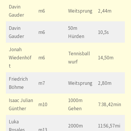
Davin
m6
Weitsprung
2,44m
Gauder
Davin
50m
m6
10,5s
Gauder
Hürden
Jonah
Tennisball
Wiedenhöf
m6
14,50m
wurf
t
Friedrich
m7
Weitsprung
2,80m
Böhme
Isaac Julian
1000m
m10
7:38,42min
Günther
Gehen
Luka
2000m
11:56,57mi
Rosales
m13