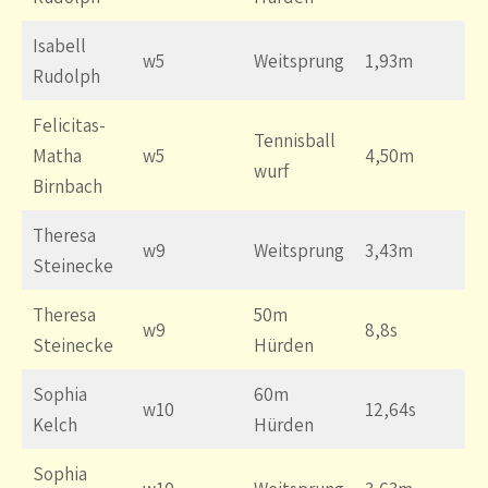
Isabell
w5
Weitsprung
1,93m
Rudolph
Felicitas-
Tennisball
Matha
w5
4,50m
wurf
Birnbach
Theresa
w9
Weitsprung
3,43m
Steinecke
Theresa
50m
w9
8,8s
Steinecke
Hürden
Sophia
60m
w10
12,64s
Kelch
Hürden
Sophia