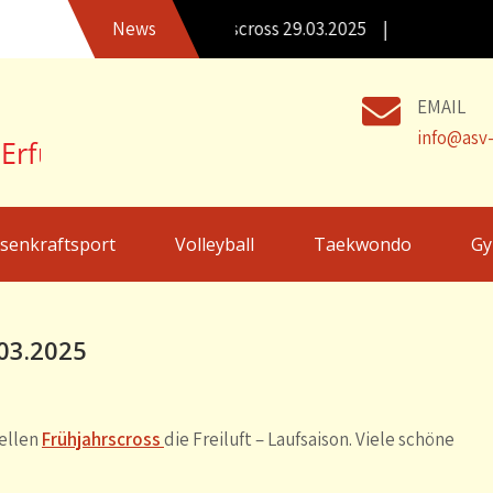
Ergebnisse 18. Frühjahrscross 29.03.2025 |
News
EMAIL
info@asv-
senkraftsport
Volleyball
Taekwondo
Gy
.03.2025
nellen
Frühjahrscross
die Freiluft – Laufsaison. Viele schöne