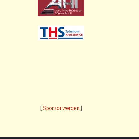
[
Sponsor werden
]