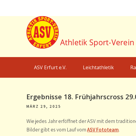
Skip
to
content
ASV Erfurt e.V.
Webseite des Athletik Sport-Verein Erfurt e.V.
ASV Erfurt e.V.
Leichtathletik
Ra
Ergebnisse 18. Frühjahrscross 29
MÄRZ 29, 2025
Wie jedes Jahr erföffnet der ASV mit dem traditio
Bilder gibt es vom Lauf vom
ASV Fototeam
.