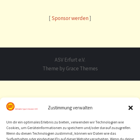
[
Sponsor werden
]
ASV Erfurt e.V.
Theme by Grace Themes
Zustimmung verwalten
Um dir ein optimales Erlebnis zu bieten, verwenden wir Technologien wie
Cookies, um Geräteinformationen zu speichern und/oder darauf zuzugreifen.
Wenn du diesen Technologien zustimmst, können wir Daten wie das
Surfverhalten oder eindeutige IDs auf dieser Website verarbeiten. Wenn du deine