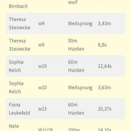
wurf
Birnbach
Theresa
w9
Weitsprung
3,43m
Steinecke
Theresa
50m
w9
8,8s
Steinecke
Hürden
Sophia
60m
w10
12,64s
Kelch
Hürden
Sophia
w10
Weitsprung
3,63m
Kelch
Fiona
60m
w13
10,37s
Leukefeld
Hürden
Nele
WJU18
100m
14,10s