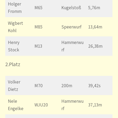
Holger
M65
Kugelstoß
5,76m
Fromm
Wigbert
M85
Speerwurf
13,64m
Kohl
Henry
Hammerwu
M13
26,38m
Stock
rf
2.Platz
Volker
M70
200m
39,42s
Dietz
Nele
Hammerwu
WJU20
37,13m
Engelke
rf