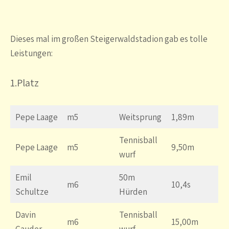
Dieses mal im großen Steigerwaldstadion gab es tolle
Leistungen:
1.Platz
Pepe Laage
m5
Weitsprung
1,89m
Tennisball
Pepe Laage
m5
9,50m
wurf
Emil
50m
m6
10,4s
Schultze
Hürden
Davin
Tennisball
m6
15,00m
Gauder
wurf