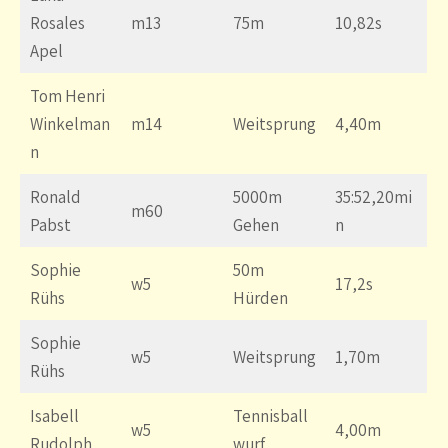
Rosales
m13
75m
10,82s
Apel
Tom Henri
Winkelman
m14
Weitsprung
4,40m
n
Ronald
5000m
35:52,20mi
m60
Pabst
Gehen
n
Sophie
50m
w5
17,2s
Rühs
Hürden
Sophie
w5
Weitsprung
1,70m
Rühs
Isabell
Tennisball
w5
4,00m
Rudolph
wurf