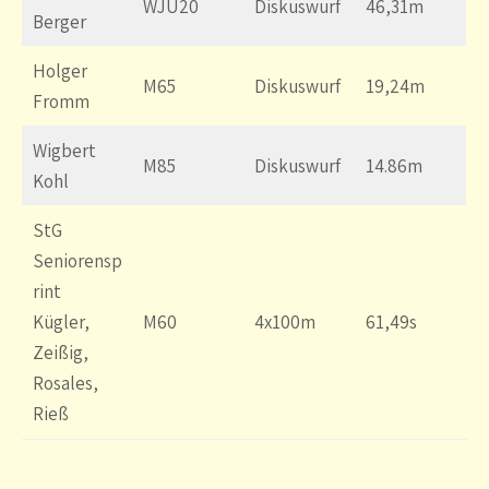
WJU20
Diskuswurf
46,31m
Berger
Holger
M65
Diskuswurf
19,24m
Fromm
Wigbert
M85
Diskuswurf
14.86m
Kohl
StG
Seniorensp
rint
Kügler,
M60
4x100m
61,49s
Zeißig,
Rosales,
Rieß