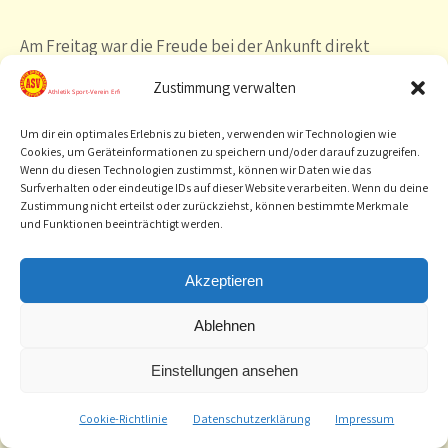
Am Freitag war die Freude bei der Ankunft direkt
spürbar. Nach dem Einchecken wurden die Zimmer
Zustimmung verwalten
bezogen und eingeteilt – natürlich begleitet von viel
Gelächter, Taschenchaos und Wiedersehensfreude.
Um dir ein optimales Erlebnis zu bieten, verwenden wir Technologien wie
Cookies, um Geräteinformationen zu speichern und/oder darauf zuzugreifen.
Schon kurz danach ging es sportlich los: Bei einer
Wenn du diesen Technologien zustimmst, können wir Daten wie das
gemeinsamen lockeren Trainingseinheit konnten alle
Surfverhalten oder eindeutige IDs auf dieser Website verarbeiten. Wenn du deine
Zustimmung nicht erteilst oder zurückziehst, können bestimmte Merkmale
ankommen und sich auf das Wochenende einstimmen.
und Funktionen beeinträchtigt werden.
Nach dem Abendessen wartete direkt das nächste
Akzeptieren
Highlight: Brennball bei strahlendem Sonnenschein. Mit
Ablehnen
vollem Einsatz wurde gerannt, geworfen, angefeuert
und gelacht – ein perfekter Start ins Camp.
Einstellungen ansehen
Samstag – Trainieren, lernen und ab ins Freibad
Cookie-Richtlinie
Datenschutzerklärung
Impressum