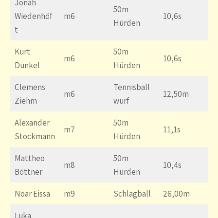
Jonah
50m
Wiedenhöf
m6
10,6s
Hürden
t
Kurt
50m
m6
10,6s
Dunkel
Hürden
Clemens
Tennisball
m6
12,50m
Ziehm
wurf
Alexander
50m
m7
11,1s
Stockmann
Hürden
Mattheo
50m
m8
10,4s
Böttner
Hürden
Noar Eissa
m9
Schlagball
26,00m
Luka