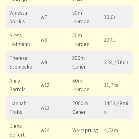
Vanessa
50m
w7
10,6s
Apitius
Hürden
Greta
50m
w8
10,0s
Hofmann
Hürden
Theresa
500m
w9
3:34,47min
Steinecke
Gehen
Anna
60m
w12
11,74s
Bartels
Hürden
Hannah
2000m
14:23,48mi
w12
Tröbs
Gehen
n
Elena
w14
Weitsprung
4,52m
Seifert