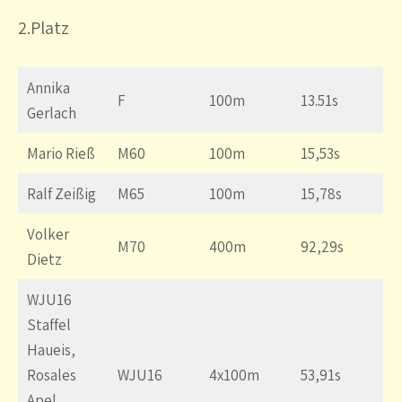
2.Platz
Annika
F
100m
13.51s
Gerlach
Mario Rieß
M60
100m
15,53s
Ralf Zeißig
M65
100m
15,78s
Volker
M70
400m
92,29s
Dietz
WJU16
Staffel
Haueis,
Rosales
WJU16
4x100m
53,91s
Apel,