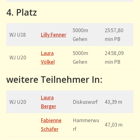
4. Platz
5000m
25:57,80
WJ U18
Lilly Fenner
Gehen
min PB
Laura
5000m
24:58,09
WJ U20
Völkel
Gehen
min PB
weitere Teilnehmer In:
Laura
WJ U20
Diskuswurf
43,39 m
Berger
Fabienne
Hammerwu
47,03 m
Schäfer
rf