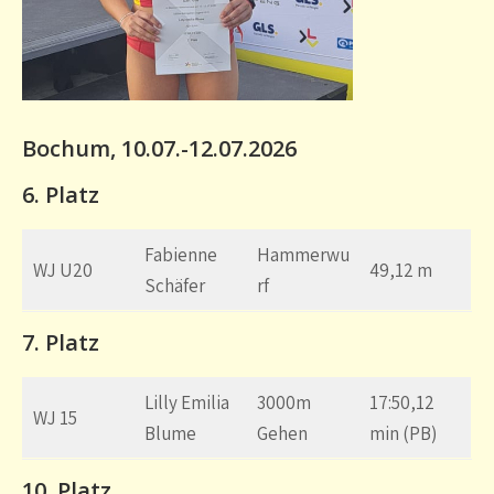
Bochum, 10.07.-12.07.2026
6. Platz
Fabienne
Hammerwu
WJ U20
49,12 m
Schäfer
rf
7. Platz
Lilly Emilia
3000m
17:50,12
WJ 15
Blume
Gehen
min (PB)
10. Platz