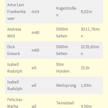
Artur Levi
Kugelstoße
Frankenhä
m14
9,02m
n
user
Andreas
5000m
30:12,78mi
m40
Wild
Gehen
n
Dick
5000m
32:55,65mi
m60
Gnauck
Gehen
n
Isabell
50m
w5
15,0s
Rudolph
Hürden
Isabell
w5
Weitsprung
1,93m
Rudolph
Felicitas-
Tennisball
Matha
w5
4,50m