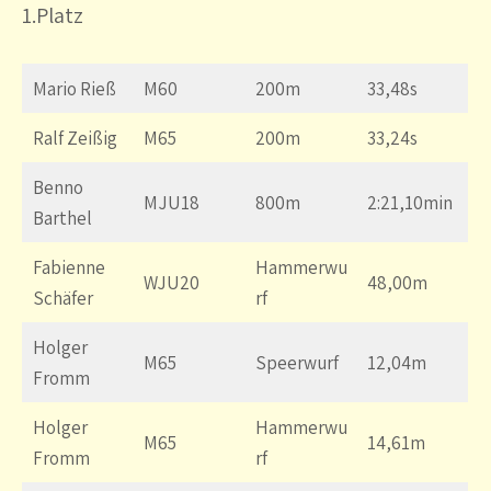
1.Platz
Mario Rieß
M60
200m
33,48s
Ralf Zeißig
M65
200m
33,24s
Benno
MJU18
800m
2:21,10min
Barthel
Fabienne
Hammerwu
WJU20
48,00m
Schäfer
rf
Holger
M65
Speerwurf
12,04m
Fromm
Holger
Hammerwu
M65
14,61m
Fromm
rf