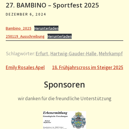
27. BAMBINO – Sportfest 2025
DEZEMBER 6, 2024
Bambino_2025
Herunterladen
250119_Ausschreibung
Herunterladen
Schlagwörter:
Erfurt
,
Hartwig-Gauder-Halle
,
Mehrkampf
Beitragsnavigation
Emily Rosales Apel
18. Frühjahrscross im Steiger 2025
Sponsoren
wir danken für die freundliche Unterstützung