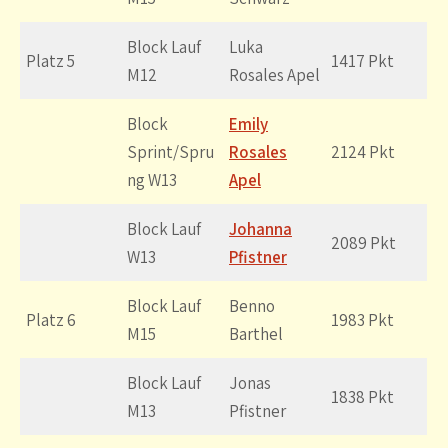
Block Lauf
Luka
Platz 5
1417 Pkt
M12
Rosales Apel
Block
Emily
Sprint/Spru
Rosales
2124 Pkt
ng W13
Apel
Block Lauf
Johanna
2089 Pkt
W13
Pfistner
Block Lauf
Benno
Platz 6
1983 Pkt
M15
Barthel
Block Lauf
Jonas
1838 Pkt
M13
Pfistner