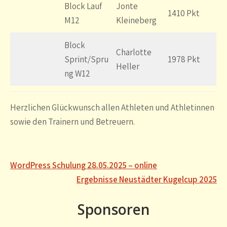
Block Lauf
Jonte
1410 Pkt
M12
Kleineberg
Block
Charlotte
Sprint/Spru
1978 Pkt
Heller
ng W12
Herzlichen Glückwunsch allen Athleten und Athletinnen
sowie den Trainern und Betreuern.
Beitragsnavigation
WordPress Schulung 28.05.2025 – online
Ergebnisse Neustädter Kugelcup 2025
Sponsoren