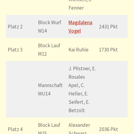
Fenner
Block Wurf
Magdalena
Platz 2
2431 Pkt
W14
Vogel
Block Lauf
Platz 3
Kai Ruhle
1730 Pkt
M12
J. Pfistner, E.
Rosales
Mannschaft
Apel, C.
WU14
Heller, E.
Seifert, E.
Betzolt
Block Lauf
Alexander
Platz 4
2036 Pkt
M15
Schwarz