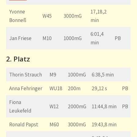
Yvonne
17,18,2
W45
3000mG
Bonneß
min
6:01,4
Jan Friese
M10
1000mG
PB
min
2. Platz
Thorin Strauch
M9
1000mG
6:38,5 min
Anna Fehringer
WU18
200m
29,12 s
PB
Fiona
W12
2000mG
11:44,8 min
PB
Leukefeld
Ronald Papst
M60
3000mG
19:43,8 min