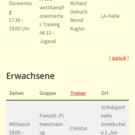
Donnersta
Richard
wettkampf
g
Debuch
orientierte
LA-Halle
17:30 –
Bernd
s Training
19:00 Uhr
Kügler
AK 13 –
Jugend
[
zurück
]
Erwachsene
Zeiten
Gruppe
Trainer
Ort
Schulsport
Freizeit-/Fi
halle
Mittwoch
tnesstraini
Grundschul
Christin
19:00 –
ng
e 3 „Am