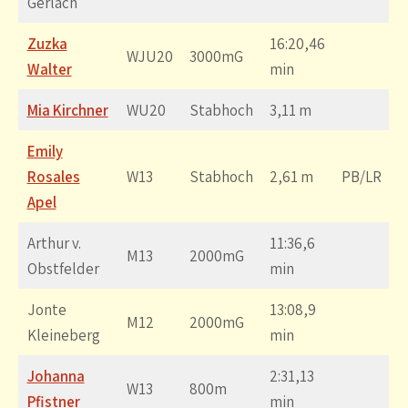
Gerlach
Zuzka
16:20,46
WJU20
3000mG
Walter
min
Mia Kirchner
WU20
Stabhoch
3,11 m
Emily
Rosales
W13
Stabhoch
2,61 m
PB/LR
Apel
Arthur v.
11:36,6
M13
2000mG
Obstfelder
min
Jonte
13:08,9
M12
2000mG
Kleineberg
min
Johanna
2:31,13
W13
800m
Pfistner
min