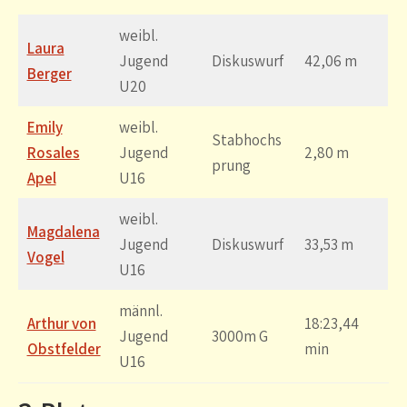
weibl.
Laura
Jugend
Diskuswurf
42,06 m
Berger
U20
Emily
weibl.
Stabhochs
Rosales
Jugend
2,80 m
prung
Apel
U16
weibl.
Magdalena
Jugend
Diskuswurf
33,53 m
Vogel
U16
männl.
Arthur von
18:23,44
Jugend
3000m G
Obstfelder
min
U16