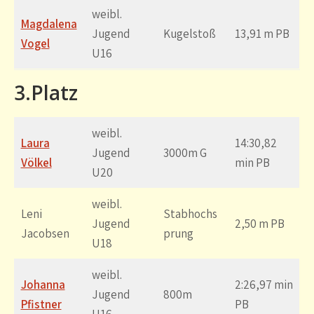
weibl.
Magdalena
Jugend
Kugelstoß
13,91 m PB
Vogel
U16
3.Platz
weibl.
Laura
14:30,82
Jugend
3000m G
Völkel
min PB
U20
weibl.
Leni
Stabhochs
Jugend
2,50 m PB
Jacobsen
prung
U18
weibl.
Johanna
2:26,97 min
Jugend
800m
Pfistner
PB