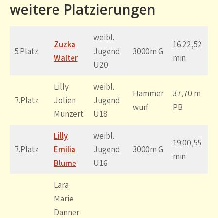
weitere Platzierungen
weibl.
Zuzka
16:22,52
5.Platz
Jugend
3000m G
Walter
min
U20
Lilly
weibl.
Hammer
37,70 m
7.Platz
Jolien
Jugend
wurf
PB
Munzert
U18
Lilly
weibl.
19:00,55
7.Platz
Emilia
Jugend
3000m G
min
Blume
U16
Lara
Marie
Danner