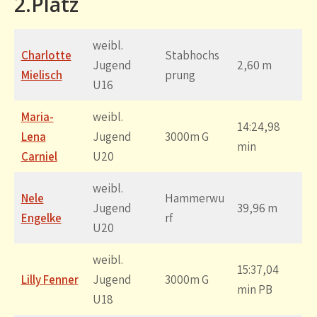
2.Platz
weibl.
Charlotte
Stabhochs
Jugend
2,60 m
Mielisch
prung
U16
Maria-
weibl.
14:24,98
Lena
Jugend
3000m G
min
Carniel
U20
weibl.
Nele
Hammerwu
Jugend
39,96 m
Engelke
rf
U20
weibl.
15:37,04
Lilly Fenner
Jugend
3000m G
min PB
U18