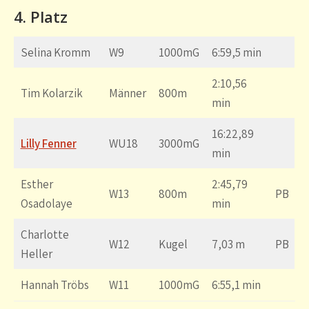
4. Platz
Selina Kromm
W9
1000mG
6:59,5 min
2:10,56
Tim Kolarzik
Männer
800m
min
16:22,89
Lilly Fenner
WU18
3000mG
min
Esther
2:45,79
W13
800m
PB
Osadolaye
min
Charlotte
W12
Kugel
7,03 m
PB
Heller
Hannah Tröbs
W11
1000mG
6:55,1 min