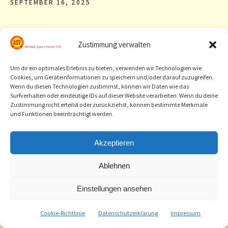
SEPTEMBER 16, 2025
Zustimmung verwalten
Zum Vogtlandgehen in Reichenbach am 13.09.2025
konnten auch unsere Geher überzeugen:
Um dir ein optimales Erlebnis zu bieten, verwenden wir Technologien wie
Cookies, um Geräteinformationen zu speichern und/oder darauf zuzugreifen.
Wenn du diesen Technologien zustimmst, können wir Daten wie das
Surfverhalten oder eindeutige IDs auf dieser Website verarbeiten. Wenn du deine
1. Platz
Zustimmung nicht erteilst oder zurückziehst, können bestimmte Merkmale
und Funktionen beeinträchtigt werden.
Amelie
w 9
5:48,20
1000mG
Akzeptieren
Jahn
Ablehnen
Jan Friese
m 10
6:19,23
1000mG
Einstellungen ansehen
Valeria
w 8
7:06,11 PB
1000mG
Leukefeld
Cookie-Richtlinie
Datenschutzerklärung
Impressum