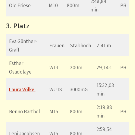
2:48,84
Ole Friese
M10
800m
PB
min
3. Platz
Eva Günther-
Frauen
Stabhoch
2,41 m
Gräff
Esther
W13
200m
29,14 s
PB
Osadolaye
15:32,03
Laura Völkel
WU18
3000mG
min
2:19,88
Benno Barthel
M15
800m
PB
min
2:59,54
Leni Jacobsen
W15
800m