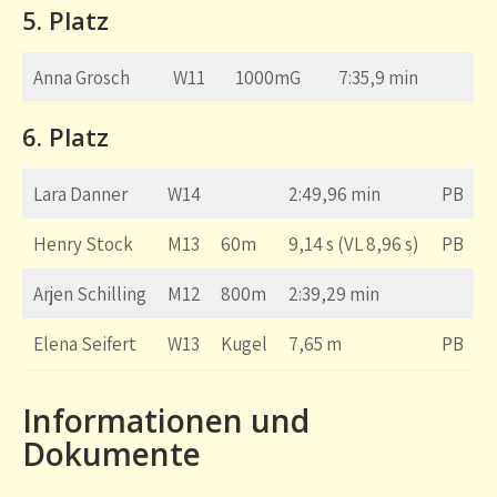
5. Platz
Anna Grosch
W11
1000mG
7:35,9 min
6. Platz
Lara Danner
W14
2:49,96 min
PB
Henry Stock
M13
60m
9,14 s (VL 8,96 s)
PB
Arjen Schilling
M12
800m
2:39,29 min
Elena Seifert
W13
Kugel
7,65 m
PB
Informationen und
Dokumente