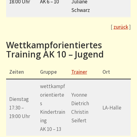
18:00 Uhr
AK 6 – 10
Juliane
Schwarz
[
zurück
]
Wettkampforientiertes
Training AK 10 – Jugend
Zeiten
Gruppe
Trainer
Ort
wettkampf
orientierte
Yvonne
Dienstag
s
Dietrich
17:30 –
LA-Halle
Kindertrain
Christin
19:00 Uhr
ing
Seifert
AK 10 – 13