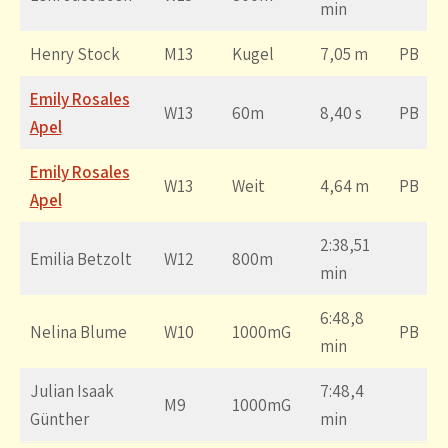
min
Henry Stock
M13
Kugel
7,05 m
PB
Emily Rosales
W13
60m
8,40 s
PB
Apel
Emily Rosales
W13
Weit
4,64 m
PB
Apel
2:38,51
Emilia Betzolt
W12
800m
min
6:48,8
Nelina Blume
W10
1000mG
PB
min
Julian Isaak
7:48,4
M9
1000mG
Günther
min