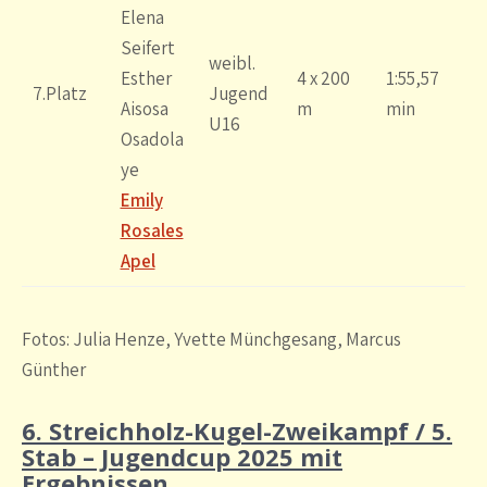
Elena
Seifert
weibl.
Esther
4 x 200
1:55,57
7.Platz
Jugend
Aisosa
m
min
U16
Osadola
ye
Emily
Rosales
Apel
Fotos: Julia Henze, Yvette Münchgesang, Marcus
Günther
6. Streichholz-Kugel-Zweikampf / 5.
Stab – Jugendcup 2025 mit
Ergebnissen