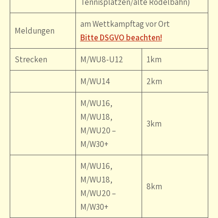
Tennisplätzen/alte Rodelbahn)
am Wettkampftag vor Ort
Meldungen
Bitte DSGVO beachten!
Strecken
M/WU8-U12
1km
M/WU14
2km
M/WU16,
M/WU18,
3km
M/WU20 –
M/W30+
M/WU16,
M/WU18,
8km
M/WU20 –
M/W30+