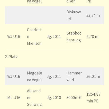
na Vogel
oßen
PB
Diskusw
33,34 m
urf
Charlott
Stabhoc
WJ U16
e
Jg. 2011
2,70 m
hsprung
Mielisch
2. Platz
Magdale
Hammer
WJ U16
Jg. 2011
36,01 m
na Vogel
wurf
Alexand
15:54,87
MJ U16
er
Jg. 2010
3000m G
min PB
Schwarz