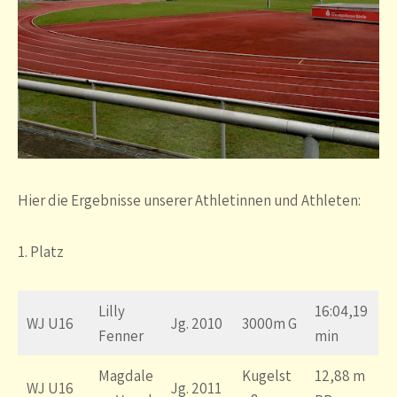
Hier die Ergebnisse unserer Athletinnen und Athleten:
1. Platz
Lilly
16:04,19
WJ U16
Jg. 2010
3000m G
Fenner
min
Magdale
Kugelst
12,88 m
WJ U16
Jg. 2011