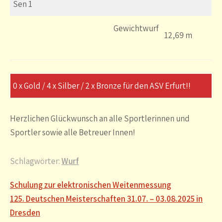
Sen 1
Gewichtwurf
12,69 m
0 x Gold / 4 x Silber / 2 x Bronze für den ASV Erfurt!!
Herzlichen Glückwunsch an alle Sportlerinnen und
Sportler sowie alle Betreuer Innen!
Schlagwörter:
Wurf
Beitragsnavigation
Schulung zur elektronischen Weitenmessung
125. Deutschen Meisterschaften 31.07. – 03.08.2025 in
Dresden