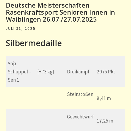
Deutsche Meisterschaften
Rasenkraftsport Senioren Innen in
Waiblingen 26.07./27.07.2025
JULI 31, 2025
Silbermedaille
Anja
Schüppel –
(+73 kg)
Dreikampf
2075 Pkt.
Sen 1
Steinstoßen
8,41 m
Gewichtwurf
17,25 m