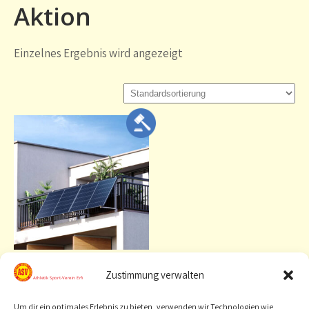
Aktion
Einzelnes Ergebnis wird angezeigt
Solaranlage –
Zustimmung verwalten
Balkonkraftwerk
Starting bid
:
Um dir ein optimales Erlebnis zu bieten, verwenden wir Technologien wie
100,00
€