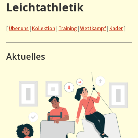
Leichtathletik
[
Über uns
|
Kollektion
|
Training
|
Wettkampf
|
Kader
]
Aktuelles